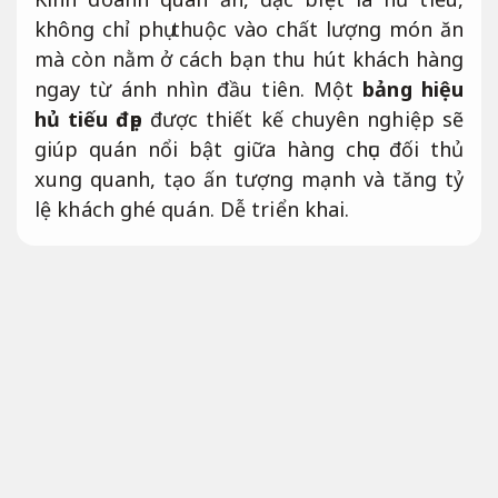
không chỉ phụ thuộc vào chất lượng món ăn
mà còn nằm ở cách bạn thu hút khách hàng
ngay từ ánh nhìn đầu tiên. Một
bảng hiệu
hủ tiếu đẹp
được thiết kế chuyên nghiệp sẽ
giúp quán nổi bật giữa hàng chục đối thủ
xung quanh, tạo ấn tượng mạnh và tăng tỷ
lệ khách ghé quán.
Dễ triển khai.
Trong thực tế, rất nhiều quán ăn dù món
ngon nhưng bảng hiệu mờ nhạt, thiếu điểm
nhấn khiến khách dễ bỏ qua. Ngược lại, một
bảng hiệu bắt mắt có thể giúp quán tăng
lượng khách tự nhiên mà không cần tốn
nhiều ngân sách quảng cáo.
Tư vấn tận tâm.