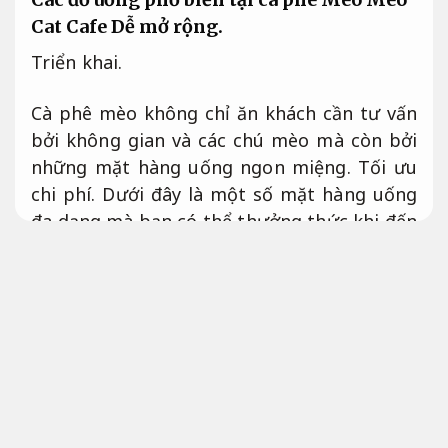
Cat Cafe
Dễ mở rộng.
Triển khai.
Cà phê mèo không chỉ ăn khách cần tư vấn
bởi không gian và các chú mèo mà còn bởi
những mặt hàng uống ngon miệng.
Tối ưu
chi phí.
Dưới đây là một số mặt hàng uống
đa dạng mà bạn có thể thưởng thức khi đến
cà phê mèo:
Cà phê đen:
Kỹ thuật viên.
Phù hợp nhu
cầu thực tế.
Một ly cà phê đen đậm đà sẽ
là chọn lọc hoàn hảo để bắt đầu ngày mới.
Đội ngũ.
Cà phê sữa:
Đánh giá.
Tư vấn tận tâm.