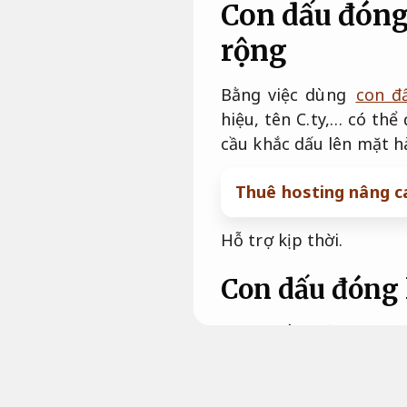
Con dấu đóng
rộng
Bằng việc dùng
con đ
hiệu, tên C.ty,… có th
cầu khắc dấu lên mặt h
Thuê hosting nâng c
Hỗ trợ kịp thời.
Con dấu đóng 
Con dấu đóng túi
Kế hoạch.