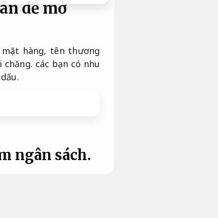
hân dễ mở
 mặt hàng, tên thương
i chăng. các bạn có nhu
 dấu.
ệm ngân sách.