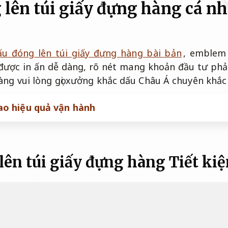
 lên túi giấy đựng hàng cá n
ấu đóng lên túi giấy đựng hàng bài bản
, emblem
ể được in ấn dễ dàng, rõ nét mang khoản đầu tư phả
àng vui lòng gọi xưởng khắc dấu Châu Á chuyên khắc
ao hiệu quả vận hành
lên túi giấy đựng hàng
Tiết ki
 đựng hàng