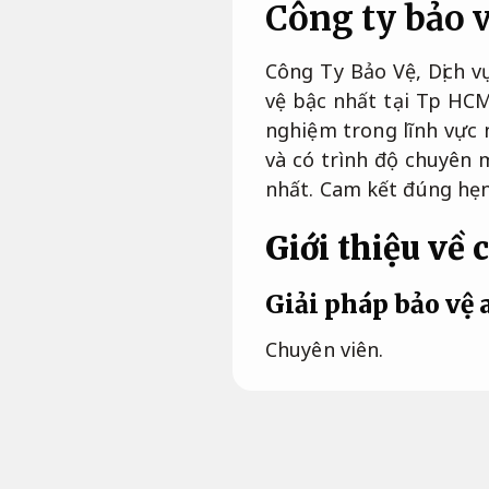
Công ty bảo 
Công Ty Bảo Vệ, Dịch v
vệ bậc nhất tại Tp HCM
nghiệm trong lĩnh vực 
và có trình độ chuyên 
nhất.
Cam kết đúng hẹn
Giới thiệu về 
Giải pháp bảo vệ 
Chuyên viên.
Công Ty Dịch vụ giá rẻ
HCM để thành lập, nhằ
chuyên nghiệp.
Phù hợp