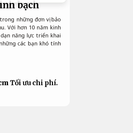
minh bạch
 trong những đơn vị bảo
hu. Với hơn 10 năm kinh
dạn năng lực triển khai
 những các bạn khó tính
hcm
Tối ưu chi phí.
ở Kế Hoạch & Đầu Tư TP.
p bảo vệ chất lượng và