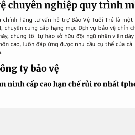
vệ chuyên nghiệp quy trình 
ụ chính hãng tư vấn hỗ trợ Bảo Vệ Tuổi Trẻ là một
, chuyên cung cấp hạng mục Dịch vụ bảo vệ chỉn c
này, chúng tôi tự hào sở hữu đội ngũ nhân viên dày 
môn cao, luôn đáp ứng được nhu cầu cụ thể của cả
.
công ty bảo vệ
an ninh cấp cao hạn chế rủi ro nhất tp
 Bảo Vệ Tuổi Trẻ đã nhận được sự chấp thuận từ S
m đáp ứng nhu cầu cụ thể thị trường về giải phá
 nhu cầu thực tế.