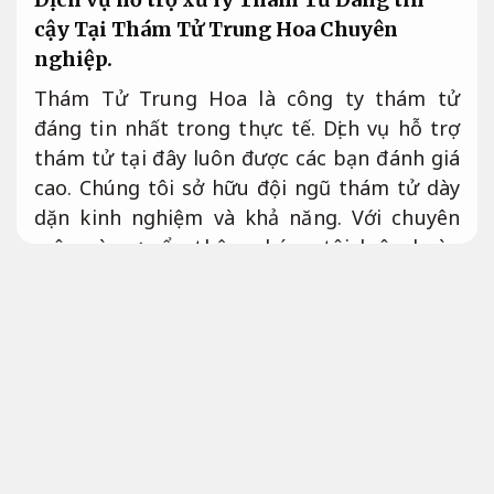
cậy Tại Thám Tử Trung Hoa
Chuyên
nghiệp.
Thám Tử Trung Hoa là công ty thám tử
đáng tin nhất trong thực tế. Dịch vụ hỗ trợ
thám tử tại đây luôn được các bạn đánh giá
cao. Chúng tôi sở hữu đội ngũ thám tử dày
dặn kinh nghiệm và khả năng. Với chuyên
môn và sự cẩn thận, chúng tôi luôn hoàn
tất nhiệm vụ một cách chính xác và nhanh
chóng.
Chuyên nghiệp.
Đội Ngũ Thám Tử Chuyên Nghiệp:
Dịch
vụ chính hãng thám tử của chúng tôi
được thực hiện bởi các thám tử đúng
trình tự xử lý. Đội ngũ của chúng tôi đã
trải qua đào tạo kỹ lưỡng. Chúng tôi luôn