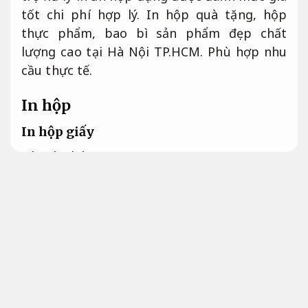
tốt chi phí hợp lý. In hộp quà tặng, hộp
thực phẩm, bao bì sản phẩm đẹp chất
lượng cao tại Hà Nội TP.HCM.
Phù hợp nhu
cầu thực tế.
In hộp
In hộp giấy
Nhanh chóng.
In hộp giấy chỉn chu là Dịch vụ sản xuất các
loại hộp đựng từ giấy carton với chất lượng
tốt cao và thiết kế đẹp mắt. Các đơn vị in
hộp giấy bài bản trong thực tế đều sử dụng
công nghệ in hiện đại và máy móc tự động
để đảm bảo chất lượng sản phẩm.
Nâng cao
hiệu quả vận hành.