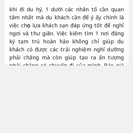
khi đi du hý, 1 dưới các nhân tố cần quan
tâm nhất mà du khách cần để ý ấy chính là
việc chọn lựa khách sạn đáp ứng tốt để nghỉ
ngơi và thư giãn. Việc kiếm tìm 1 nơi đăng
ký tạm trú hoàn hảo không chỉ giúp du
khách có được các trải nghiệm nghỉ dưỡng
phải chăng mà còn giúp tạo ra ấn tượng
phải chăng có chuyến đi của mình.
Báo giá
rõ ràng.
Vậy thì,
Phù hợp nhu cầu thực tế.
có các điều gì mà du khách cần phải coi xét
khi chọn lựa 1 khách sạn?
Lộ trình.
Theo sát
từng bước.
dưới bài viết này,
Dễ mở rộng.
chúng ta sẽ cộng khám phá và khám phá
sâu hơn về vấn đề này.
Hỗ trợ.
Tối ưu nguồn lực.