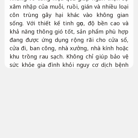
xâm nhập của muỗi, ruồi, gián và nhiều loại
côn trùng gây hại khác vào không gian
sống. Với thiết kế tinh gọn, độ bền cao và
khả năng thông gió tốt, sản phẩm phù hợp
đang được ứng dụng rộng rãi cho cửa sổ,
cửa đi, ban công, nhà xưởng, nhà kính hoặc
khu trồng rau sạch. Không chỉ giúp bảo vệ
sức khỏe gia đình khỏi nguy cơ dịch bệnh
lây truyền qua côn trùng, lưới còn đảm bảo
yếu tố thẩm mỹ, dễ dàng tháo lắp và vệ
sinh. Nếu bạn đang tìm kiếm một phương
án tối ưu hơn để nâng cao chất lượng
không gian sống, thì lưới chống côn trùng
chắc chắn là hướng lựa chọn đáng cân nhắc.
Linh hoạt theo yêu cầu.