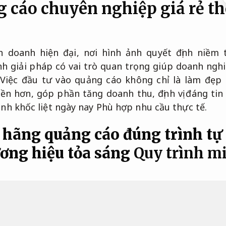
g cáo chuyên nghiệp giá rẻ th
 doanh hiện đại, nơi hình ảnh quyết định niềm 
h giải pháp có vai trò quan trọng giúp doanh ngh
 Việc đầu tư vào quảng cáo không chỉ là làm đẹp
ền hơn, góp phần tăng doanh thu, định vị đáng tin c
anh khốc liệt ngày nay
Phù hợp nhu cầu thực tế.
 hãng quảng cáo đúng trình tự 
ơng hiệu tỏa sáng
Quy trình m
 câu chuyện riêng, và quảng cáo chính là cách kể
ục Dịch vụ quảng cáo chỉn chu
sẽ giúp truyền tả