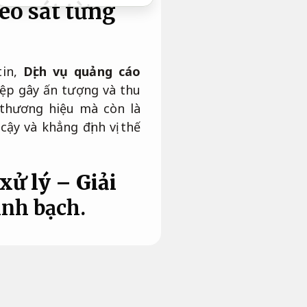
eo sát từng
tin,
Dịch vụ quảng cáo
iệp gây ấn tượng và thu
 thương hiệu mà còn là
ậy và khẳng định vị thế
xử lý – Giải
inh bạch.
 chuyện cho hiệu quả ổn
i thông điệp của doanh