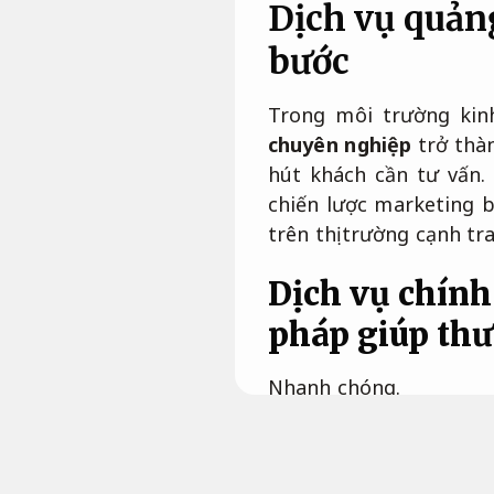
Dịch vụ quản
bước
Trong môi trường kinh
chuyên nghiệp
trở thàn
hút khách cần tư vấn.
chiến lược marketing b
trên thị trường cạnh tr
Dịch vụ chính
pháp giúp thư
Nhanh chóng.
Mỗi thương hiệu đều có
định nhất. Một
hạng m