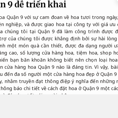
 9 dễ triển khai
oa Quận 9 với sự cam đoan về hoa tươi trong ngày,
ên nghiệp, và được giao hoa tại công ty với giá ưu
a chúng tôi tại Quận 9 đã làm công trình được đá
ỗ trợ của chúng tôi được khẳng định bởi sự hài lòng
ành một món quà cần thiết, được đa dạng người ư
tăng cao, số lượng cửa hàng hoa, tiệm hoa, shop 
khiến bạn băn khoăn không biết nên chọn loại ho
n cửa hàng hoa Quận 9 nào là đáng tin. Vì vậy, bà
ệu đến đa số người một cửa hàng hoa đẹp ở Quận 9 
ậy, nhằm truyền đạt thông điệp ý nghĩa đến những 
thông báo chi tiết về cách đặt hoa ở Quận 9 một c
và đáp ứng tốt với người nhận.