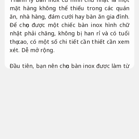
mặt hàng không thể thiếu trong các quán
ăn, nhà hàng, đám cưới hay bàn ăn gia đình.
Để chọn được một chiếc bàn inox hình chữ
nhật phải chăng, không bị han rỉ và có tuổi
thọ cao, có một số chi tiết cần thiết cần xem
xét.
Dễ mở rộng.
Đầu tiên, bạn nên chọn bàn inox được làm từ
chất liệu inox cao cấp. Inox là một loại kim
loại không gỉ, chống oxi hóa và chịu được
môi trường ẩm ướt. Vì vậy, khi chọn thanh lý
bàn ghế inox cũ, hãy giúp đảm bảo rằng nó
được làm từ inox chất lượng ổn định để
đảm bảo độ bền và không bị han rỉ sau thời
gian sử dụng.
Linh hoạt theo yêu cầu.