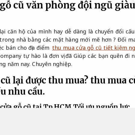
gỗ cũ văn phòng đội ngũ già
ại căn hộ của mình hay dễ dàng là chuyển đổi cấu
ũ trong nhà bằng các mặt hàng mới mẽ hơn ? Đối 
iệc bán cho địa điểm
thu mua cửa gỗ cũ tiết kiệm n
Company tự hào là đơn vị đã Giúp các bạn quên đi 
ạng năm nay.
Chuyên nghiệp.
 cũ lại được thu mua? thu mua 
u nhu cầu.
 cửa gỗ cũ tại Tp.HCM
Tối ưu nguồn lực.
ay có đa dạng tổ chức chuyên thu kiếm cửa gỗ cũ 