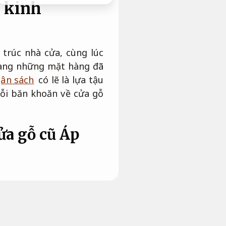
u kinh
 trúc nhà cửa, cùng lúc
mang những mặt hàng đã
gân sách
có lẽ là lựa tậu
nỗi băn khoăn về cửa gỗ
cửa gỗ cũ
Áp
tại biến thành phố hcm,