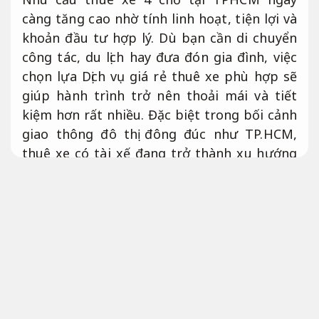
càng tăng cao nhờ tính linh hoạt, tiện lợi và
khoản đầu tư hợp lý. Dù bạn cần di chuyển
công tác, du lịch hay đưa đón gia đình, việc
chọn lựa Dịch vụ giá rẻ thuê xe phù hợp sẽ
giúp hành trình trở nên thoải mái và tiết
kiệm hơn rất nhiều. Đặc biệt trong bối cảnh
giao thông đô thị đông đúc như TP.HCM,
thuê xe có tài xế đang trở thành xu hướng
được nhiều người ưu tiên.
Báo giá rõ ràng.
Trong bài viết này, bạn sẽ hiểu rõ lợi ích,
bảng giá, các tuyến phổ biến và kinh
nghiệm xử lý thuê xe 4 chỗ để được tối ưu
mức chi phí và trải nghiệm.
Chuyên nghiệp.
Vì Sao Nên Thuê Xe 4 Chỗ Thay Vì