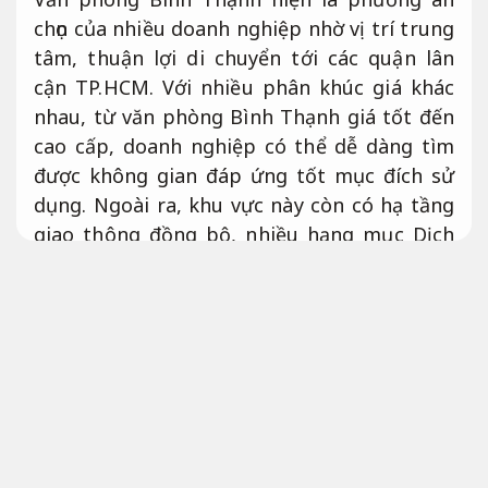
chọn của nhiều doanh nghiệp nhờ vị trí trung
tâm, thuận lợi di chuyển tới các quận lân
cận TP.HCM. Với nhiều phân khúc giá khác
nhau, từ văn phòng Bình Thạnh giá tốt đến
cao cấp, doanh nghiệp có thể dễ dàng tìm
được không gian đáp ứng tốt mục đích sử
dụng. Ngoài ra, khu vực này còn có hạ tầng
giao thông đồng bộ, nhiều hạng mục Dịch
vụ tư vấn hỗ trợ và môi trường kinh doanh
năng động. Vì vậy, thuê văn phòng Bình
Thạnh đang là hướng triển khai tiết kiệm
chi phí nhưng vẫn hỗ trợ bảo đảm tiện nghi
và hiệu quả.
Đội ngũ giàu kinh nghiệm.
Giảm rủi ro xử lý.