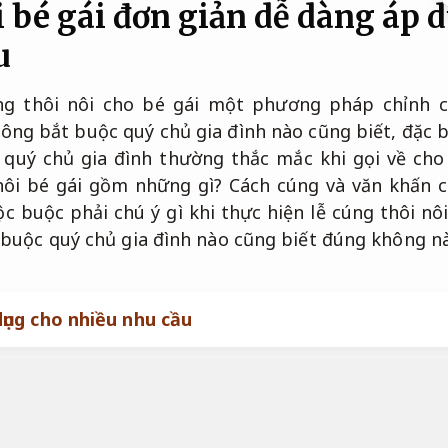
i bé gái đơn giản dễ dàng áp 
u
g thôi nôi cho bé gái một phương pháp chỉnh c
ông bắt buộc quý chủ gia đình nào cũng biết, đặc b
quý chủ gia đình thường thắc mắc khi gọi về cho 
ôi bé gái gồm những gì? Cách cúng và văn khấn cú
ộc buộc phải chú ý gì khi thực hiện lễ cúng thôi 
buộc quý chủ gia đình nào cũng biết đúng không n
ụng cho nhiều nhu cầu
 cúng thôi nôi bé gái là gì?
Báo g
thực hiện khi bé gái được tròn 1 tuổi,
Đội ngũ giàu