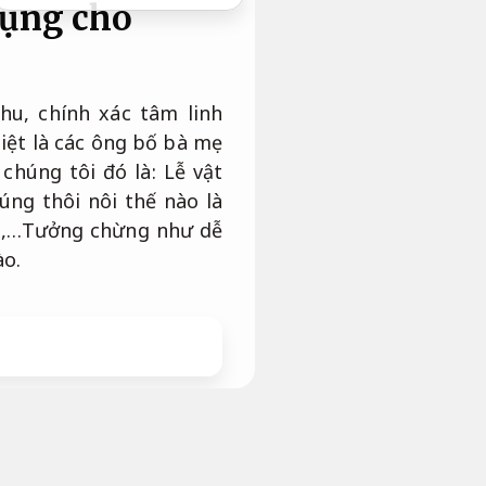
dụng cho
hu, chính xác tâm linh
iệt là các ông bố bà mẹ
chúng tôi đó là: Lễ vật
ng thôi nôi thế nào là
nôi,…Tưởng chừng như dễ
ào.
iá rõ ràng.
 kinh nghiệm.
đây chính