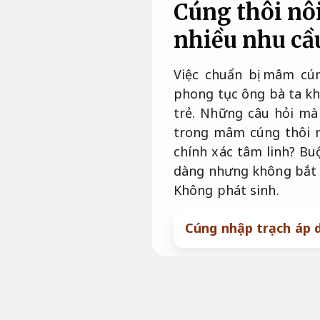
Cúng thôi nô
nhiều nhu cầ
Việc chuẩn bị mâm cún
phong tục ông bà ta kh
trẻ. Những câu hỏi mà 
trong mâm cúng thôi n
chính xác tâm linh? Bu
dàng nhưng không bắt 
Không phát sinh.
Cúng nhập trạch áp d
Ý nghĩa của lễ
Lễ cúng thôi nôi được 